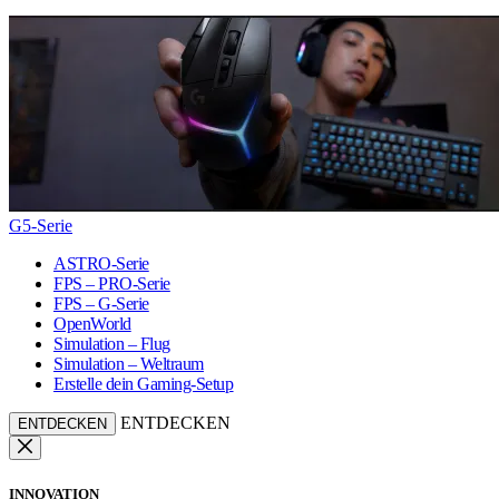
G5-Serie
ASTRO-Serie
FPS – PRO-Serie
FPS – G-Serie
OpenWorld
Simulation – Flug
Simulation – Weltraum
Erstelle dein Gaming-Setup
ENTDECKEN
ENTDECKEN
INNOVATION