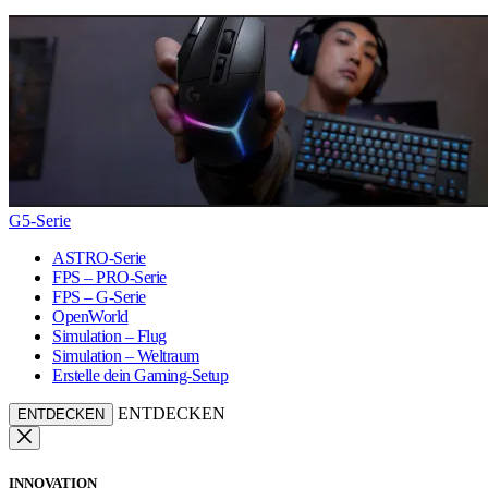
G5-Serie
ASTRO-Serie
FPS – PRO-Serie
FPS – G-Serie
OpenWorld
Simulation – Flug
Simulation – Weltraum
Erstelle dein Gaming-Setup
ENTDECKEN
ENTDECKEN
INNOVATION