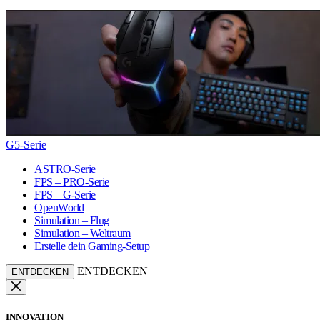
G5-Serie
ASTRO-Serie
FPS – PRO-Serie
FPS – G-Serie
OpenWorld
Simulation – Flug
Simulation – Weltraum
Erstelle dein Gaming-Setup
ENTDECKEN
ENTDECKEN
INNOVATION