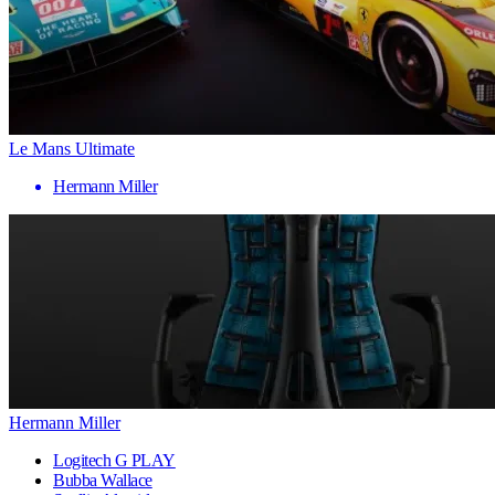
Le Mans Ultimate
Hermann Miller
Hermann Miller
Logitech G PLAY
Bubba Wallace