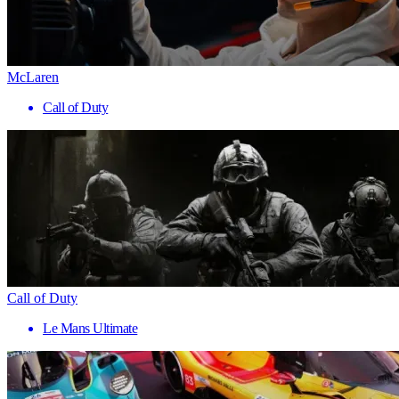
McLaren
Call of Duty
Call of Duty
Le Mans Ultimate