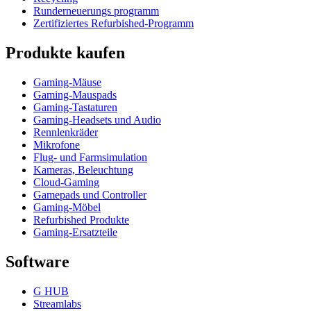
Runderneuerungs programm
Zertifiziertes Refurbished-Programm
Produkte kaufen
Gaming-Mäuse
Gaming-Mauspads
Gaming-Tastaturen
Gaming-Headsets und Audio
Rennlenkräder
Mikrofone
Flug- und Farmsimulation
Kameras, Beleuchtung
Cloud-Gaming
Gamepads und Controller
Gaming-Möbel
Refurbished Produkte
Gaming-Ersatzteile
Software
G HUB
Streamlabs