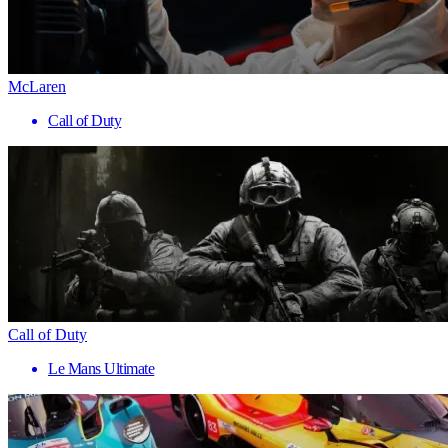
McLaren
Call of Duty
Call of Duty
Le Mans Ultimate