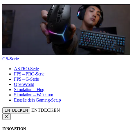
G5-Serie
ASTRO-Serie
FPS – PRO-Serie
FPS – G-Serie
OpenWorld
Simulation – Flug
Simulation – Weltraum
Erstelle dein Gaming-Setup
ENTDECKEN
ENTDECKEN
INNOVATION