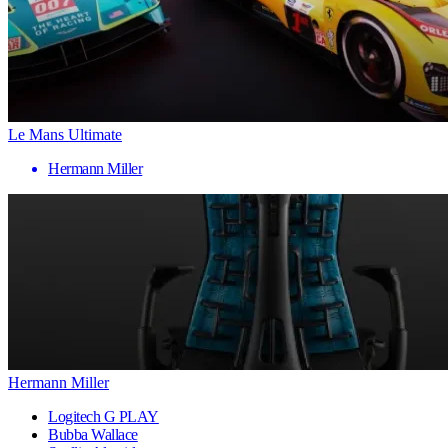
Le Mans Ultimate
Hermann Miller
Hermann Miller
Logitech G PLAY
Bubba Wallace