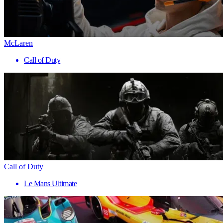
McLaren
Call of Duty
Call of Duty
Le Mans Ultimate