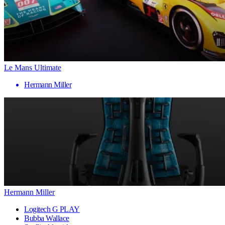
Le Mans Ultimate
Hermann Miller
Hermann Miller
Logitech G PLAY
Bubba Wallace