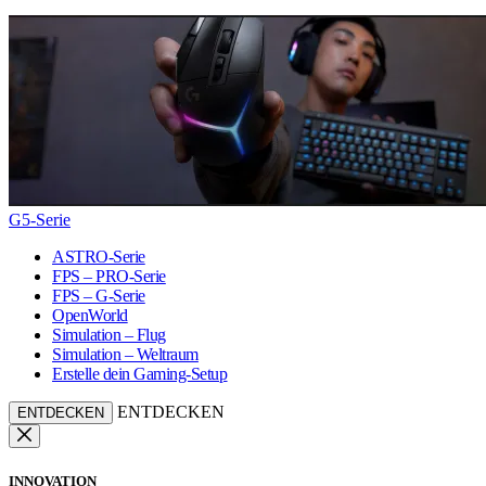
G5-Serie
ASTRO-Serie
FPS – PRO-Serie
FPS – G-Serie
OpenWorld
Simulation – Flug
Simulation – Weltraum
Erstelle dein Gaming-Setup
ENTDECKEN
ENTDECKEN
INNOVATION