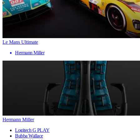
Le Mans Ultimate
Hermann Miller
Hermann Miller
Logitech G PLAY
Bubba Wallace