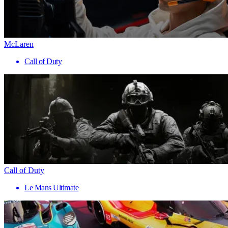
McLaren
Call of Duty
Call of Duty
Le Mans Ultimate