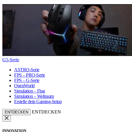
G5-Serie
ASTRO-Serie
FPS – PRO-Serie
FPS – G-Serie
OpenWorld
Simulation – Flug
Simulation – Weltraum
Erstelle dein Gaming-Setup
ENTDECKEN
ENTDECKEN
INNOVATION