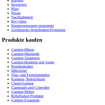
Karriere
Investoren
Blog
Presse
Nachhaltigkeit
Recycling
Runderneuerungs programm
Zertifiziertes Refurbished-Programm
Produkte kaufen
Gaming-Mäuse
Gaming-Mauspads
Gaming-Tastaturen
Gaming-Headsets und Audio
Rennlenkräder
Mikrofone
Flug- und Farmsimulation
Kameras, Beleuchtung
Cloud-Gaming
Gamepads und Controller
Gaming-Möbel
Refurbished Produkte
Gaming-Ersatzteile