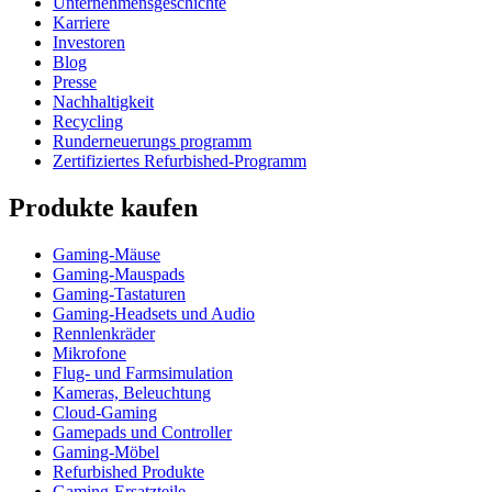
Unternehmensgeschichte
Karriere
Investoren
Blog
Presse
Nachhaltigkeit
Recycling
Runderneuerungs programm
Zertifiziertes Refurbished-Programm
Produkte kaufen
Gaming-Mäuse
Gaming-Mauspads
Gaming-Tastaturen
Gaming-Headsets und Audio
Rennlenkräder
Mikrofone
Flug- und Farmsimulation
Kameras, Beleuchtung
Cloud-Gaming
Gamepads und Controller
Gaming-Möbel
Refurbished Produkte
Gaming-Ersatzteile