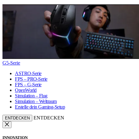
G5-Serie
ASTRO-Serie
FPS – PRO-Serie
FPS – G-Serie
OpenWorld
Simulation – Flug
Simulation – Weltraum
Erstelle dein Gaming-Setup
ENTDECKEN
ENTDECKEN
INNOVATION