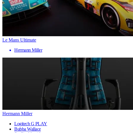
Le Mans Ultimate
Hermann Miller
Hermann Miller
Logitech G PLAY
Bubba Wallace