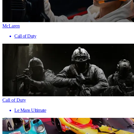
McLaren
Call of Duty
Call of Duty
Le Mans Ultimate