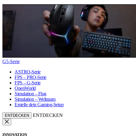
G5-Serie
ASTRO-Serie
FPS – PRO-Serie
FPS – G-Serie
OpenWorld
Simulation – Flug
Simulation – Weltraum
Erstelle dein Gaming-Setup
ENTDECKEN
ENTDECKEN
INNOVATION