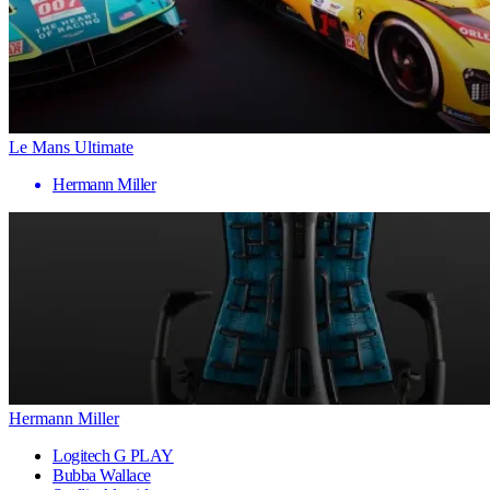
Le Mans Ultimate
Hermann Miller
Hermann Miller
Logitech G PLAY
Bubba Wallace