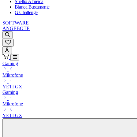
Suellio Almeida
Bianca Bustamante
G Challenge
SOFTWARE
ANGEBOTE
Gaming
Mikrofone
YETI GX
Gaming
Mikrofone
YETI GX