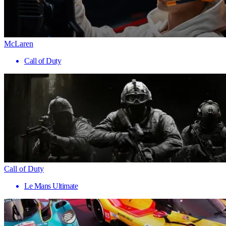
McLaren
Call of Duty
Call of Duty
Le Mans Ultimate