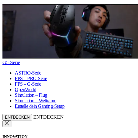
G5-Serie
ASTRO-Serie
FPS – PRO-Serie
FPS – G-Serie
OpenWorld
Simulation – Flug
Simulation – Weltraum
Erstelle dein Gaming-Setup
ENTDECKEN
ENTDECKEN
INNOVATION