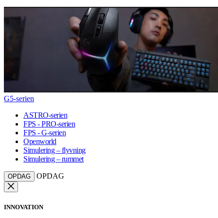
G5-serien
ASTRO-serien
FPS - PRO-serien
FPS - G-serien
Openworld
Simulering – flyvning
Simulering – rummet
OPDAG
OPDAG
INNOVATION