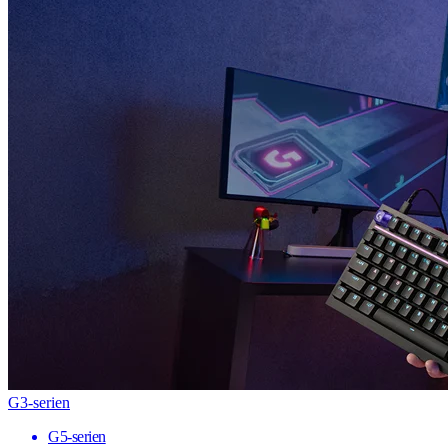
G3-serien
G5-serien