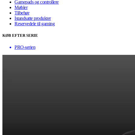
Gamepads og controllere
Møbler
Tilbehør
Istandsatte produkter
Reservedele til gaming
KØB EFTER SERIE
PRO-serien