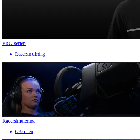
PRO-serien
Racersimulering
Racersimulering
G3-serien