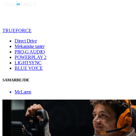
TRUEFORCE
Direct Drive
Mekaniske taster
PRO-G AUDIO
POWERPLAY 2
LIGHTSYNC
BLUE VO!CE
SAMARBEJDE
McLaren