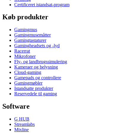
Certificeret istandsat-program
Køb produkter
Gamingmus
Gamingmusemåtter
Gamingtastaturer
Gamingheadsets og -lyd
Racerrat
Mikrofoner
Fly- og landbrugssimulering
Kameraer og belysning
Cloud-gaming
Gamepads og controllere
Gamingmøbler
Istandsatte produkter
Reservedele til gaming
Software
G HUB
Streamlabs
Mixline