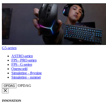
G5-serien
ASTRO-serien
FPS - PRO-serien
FPS - G-serien
Openworld
Simulering – flyvning
Simulering – rummet
OPDAG
OPDAG
INNOVATION