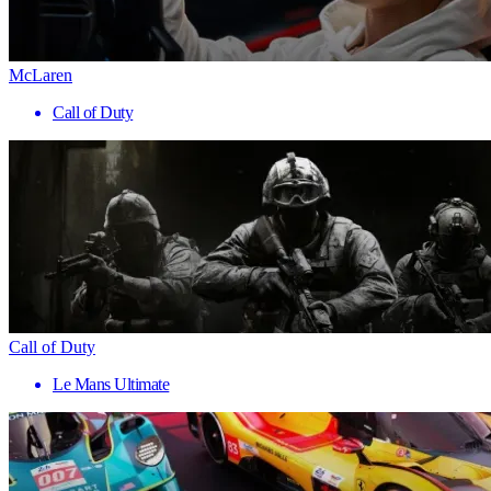
McLaren
Call of Duty
Call of Duty
Le Mans Ultimate