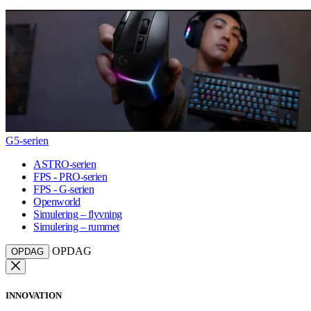
G5-serien
ASTRO-serien
FPS - PRO-serien
FPS - G-serien
Openworld
Simulering – flyvning
Simulering – rummet
OPDAG
OPDAG
INNOVATION