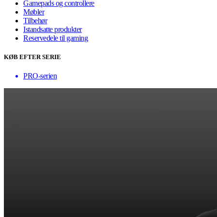
Gamepads og controllere
Møbler
Tilbehør
Istandsatte produkter
Reservedele til gaming
KØB EFTER SERIE
PRO-serien