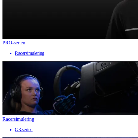
PRO-serien
Racersimulering
Racersimulering
G3-serien