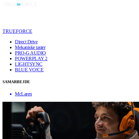
TRUEFORCE
Direct Drive
Mekaniske taster
PRO-G AUDIO
POWERPLAY 2
LIGHTSYNC
BLUE VO!CE
SAMARBEJDE
McLaren