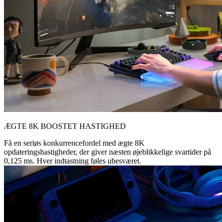
ÆGTE 8K BOOSTET HASTIGHED
Få en seriøs konkurrencefordel med ægte 8K
opdateringshastigheder, der giver næsten øjeblikkelige svartider på
0,125 ms. Hver indtastning føles ubesværet.