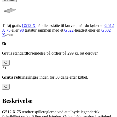
Tilføj gratis
G512 X
håndledsstøtte til kurven, når du køber et
G512
X 75
eller
98
tastatur sammen med et
G522
-headset eller en
G502
X
-mus.
Gratis standardforsendelse på ordrer på 299 kr. og derover.
Gratis returneringer
inden for 30 dage efter købet.
Beskrivelse
G512 X 75 ændrer spillereglerne ved at tilbyde legendarisk
fleksibilitet og kraft lige ved hånden. Oplev både analog hastighed