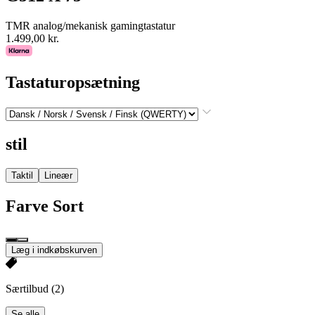
TMR analog/mekanisk gamingtastatur
1.499,00 kr.
Tastaturopsætning
stil
Taktil
Lineær
Farve
Sort
Læg i indkøbskurven
Særtilbud
(2)
Se alle