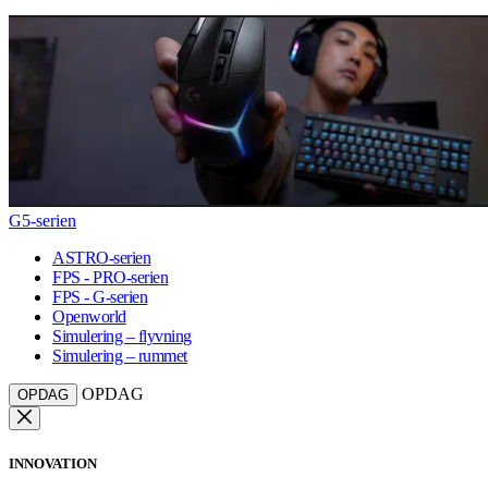
G5-serien
ASTRO-serien
FPS - PRO-serien
FPS - G-serien
Openworld
Simulering – flyvning
Simulering – rummet
OPDAG
OPDAG
INNOVATION