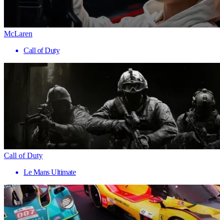
McLaren
Call of Duty
Call of Duty
Le Mans Ultimate