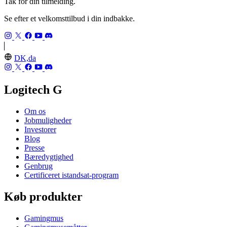
Tak for din tilmelding.
Se efter et velkomsttilbud i din indbakke.
DK,da
Logitech G
Om os
Jobmuligheder
Investorer
Blog
Presse
Bæredygtighed
Genbrug
Certificeret istandsat-program
Køb produkter
Gamingmus