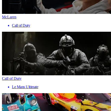
McLaren
Call of Duty
Call of Duty
Le Mans Ultimate