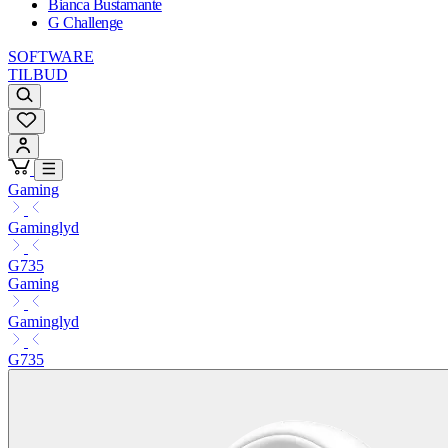
Bianca Bustamante
G Challenge
SOFTWARE
TILBUD
Gaming
Gaminglyd
G735
Gaming
Gaminglyd
G735