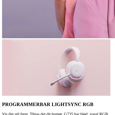
PROGRAMMERBAR LIGHTSYNC RGB
Vis din stil frem. Tilpas det dit humør. G735 har blød, zonal RGB,