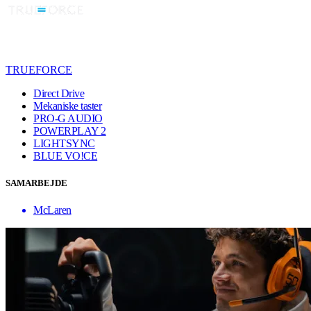
TRUEFORCE
Direct Drive
Mekaniske taster
PRO-G AUDIO
POWERPLAY 2
LIGHTSYNC
BLUE VO!CE
SAMARBEJDE
McLaren