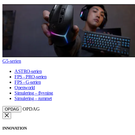
G5-serien
ASTRO-serien
FPS - PRO-serien
FPS - G-serien
Openworld
Simulering – flyvning
Simulering – rummet
OPDAG
OPDAG
INNOVATION