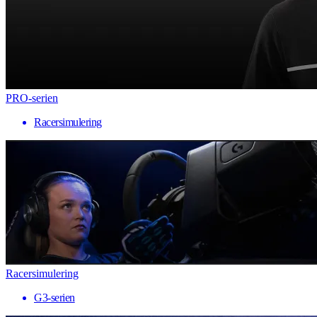
PRO-serien
Racersimulering
Racersimulering
G3-serien