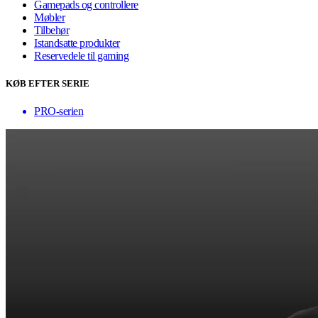
Gamepads og controllere
Møbler
Tilbehør
Istandsatte produkter
Reservedele til gaming
KØB EFTER SERIE
PRO-serien