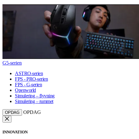
G5-serien
ASTRO-serien
FPS - PRO-serien
FPS - G-serien
Openworld
Simulering – flyvning
Simulering – rummet
OPDAG
OPDAG
INNOVATION