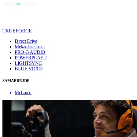
TRUEFORCE
Direct Drive
Mekaniske taster
PRO-G AUDIO
POWERPLAY 2
LIGHTSYNC
BLUE VO!CE
SAMARBEJDE
McLaren