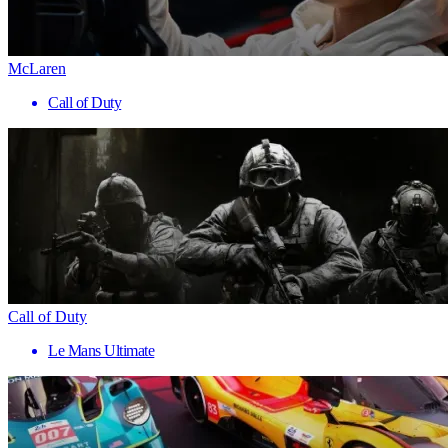
McLaren
Call of Duty
Call of Duty
Le Mans Ultimate