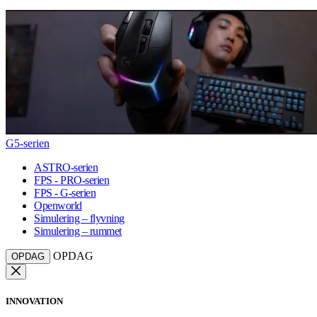
G5-serien
ASTRO-serien
FPS - PRO-serien
FPS - G-serien
Openworld
Simulering – flyvning
Simulering – rummet
OPDAG
OPDAG
INNOVATION