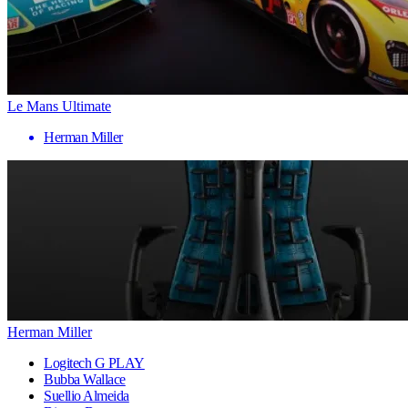
Le Mans Ultimate
Herman Miller
Herman Miller
Logitech G PLAY
Bubba Wallace
Suellio Almeida