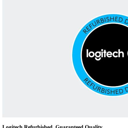
Logitech Refurbished, Guaranteed Quality