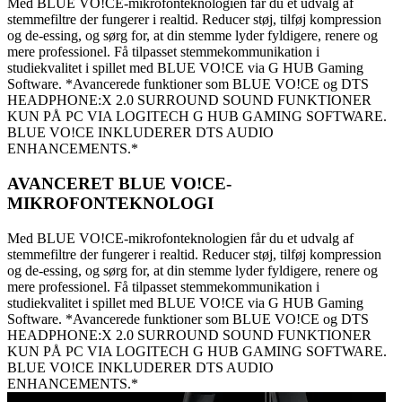
Med BLUE VO!CE-mikrofonteknologien får du et udvalg af
stemmefiltre der fungerer i realtid. Reducer støj, tilføj kompression
og de-essing, og sørg for, at din stemme lyder fyldigere, renere og
mere professionel. Få tilpasset stemmekommunikation i
studiekvalitet i spillet med BLUE VO!CE via G HUB Gaming
Software. *Avancerede funktioner som BLUE VO!CE og DTS
HEADPHONE:X 2.0 SURROUND SOUND FUNKTIONER
KUN PÅ PC VIA LOGITECH G HUB GAMING SOFTWARE.
BLUE VO!CE INKLUDERER DTS AUDIO
ENHANCEMENTS.*
AVANCERET BLUE VO!CE-
MIKROFONTEKNOLOGI
Med BLUE VO!CE-mikrofonteknologien får du et udvalg af
stemmefiltre der fungerer i realtid. Reducer støj, tilføj kompression
og de-essing, og sørg for, at din stemme lyder fyldigere, renere og
mere professionel. Få tilpasset stemmekommunikation i
studiekvalitet i spillet med BLUE VO!CE via G HUB Gaming
Software. *Avancerede funktioner som BLUE VO!CE og DTS
HEADPHONE:X 2.0 SURROUND SOUND FUNKTIONER
KUN PÅ PC VIA LOGITECH G HUB GAMING SOFTWARE.
BLUE VO!CE INKLUDERER DTS AUDIO
ENHANCEMENTS.*