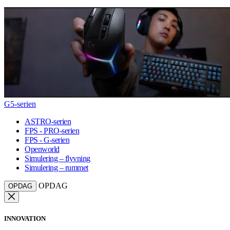
G5-serien
ASTRO-serien
FPS - PRO-serien
FPS - G-serien
Openworld
Simulering – flyvning
Simulering – rummet
OPDAG
OPDAG
INNOVATION