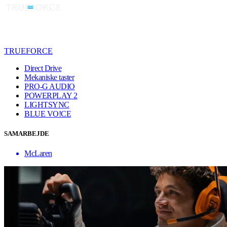
TRUEFORCE
Direct Drive
Mekaniske taster
PRO-G AUDIO
POWERPLAY 2
LIGHTSYNC
BLUE VO!CE
SAMARBEJDE
McLaren