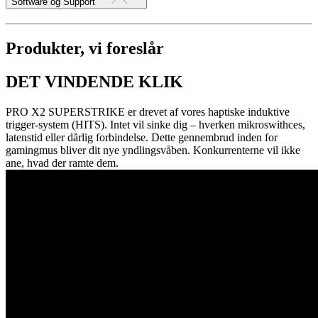
Software og Support
Produkter, vi foreslår
DET VINDENDE KLIK
PRO X2 SUPERSTRIKE er drevet af vores haptiske induktive
trigger-system (HITS). Intet vil sinke dig – hverken mikroswithces,
latenstid eller dårlig forbindelse. Dette gennembrud inden for
gamingmus bliver dit nye yndlingsvåben. Konkurrenterne vil ikke
ane, hvad der ramte dem.