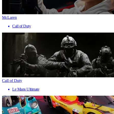
McLaren
Call of Duty
Call of Duty
Le Mans Ultimate