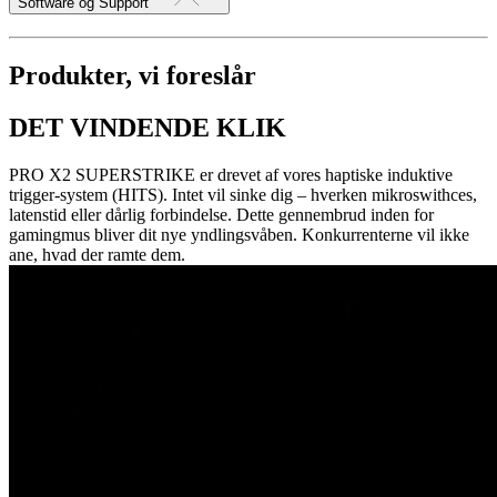
Software og Support
Produkter, vi foreslår
DET VINDENDE KLIK
PRO X2 SUPERSTRIKE er drevet af vores haptiske induktive
trigger-system (HITS). Intet vil sinke dig – hverken mikroswithces,
latenstid eller dårlig forbindelse. Dette gennembrud inden for
gamingmus bliver dit nye yndlingsvåben. Konkurrenterne vil ikke
ane, hvad der ramte dem.