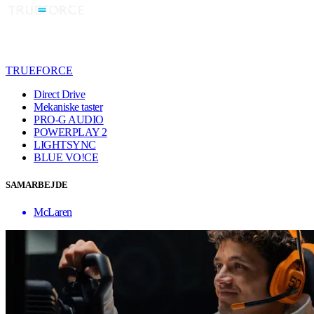
TRUEFORCE
Direct Drive
Mekaniske taster
PRO-G AUDIO
POWERPLAY 2
LIGHTSYNC
BLUE VO!CE
SAMARBEJDE
McLaren