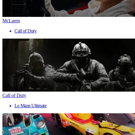
McLaren
Call of Duty
Call of Duty
Le Mans Ultimate