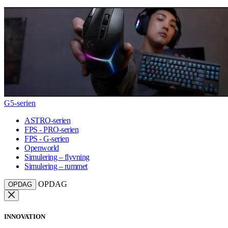
G5-serien
ASTRO-serien
FPS - PRO-serien
FPS - G-serien
Openworld
Simulering – flyvning
Simulering – rummet
OPDAG
OPDAG
INNOVATION