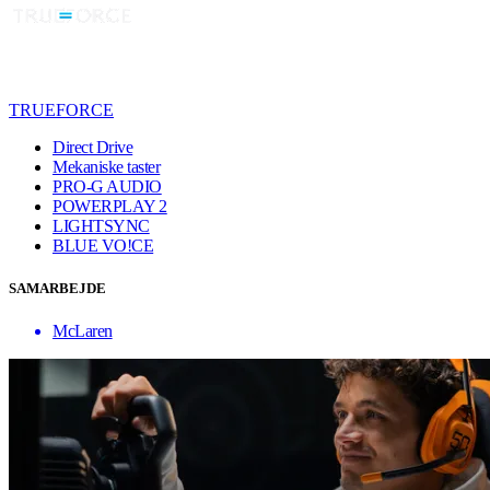
TRUEFORCE
Direct Drive
Mekaniske taster
PRO-G AUDIO
POWERPLAY 2
LIGHTSYNC
BLUE VO!CE
SAMARBEJDE
McLaren