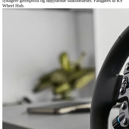
fyldigere grebsprofil og højtydende silikonelæder. Fastgøres til RS
Wheel Hub.