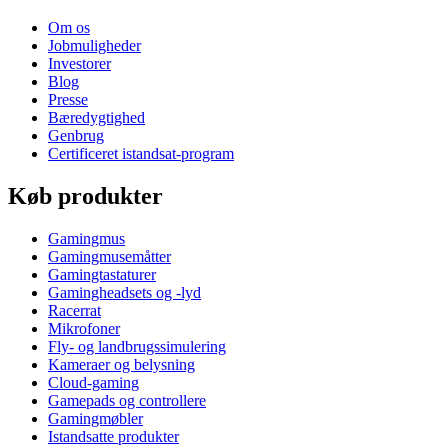
Om os
Jobmuligheder
Investorer
Blog
Presse
Bæredygtighed
Genbrug
Certificeret istandsat-program
Køb produkter
Gamingmus
Gamingmusemåtter
Gamingtastaturer
Gamingheadsets og -lyd
Racerrat
Mikrofoner
Fly- og landbrugssimulering
Kameraer og belysning
Cloud-gaming
Gamepads og controllere
Gamingmøbler
Istandsatte produkter