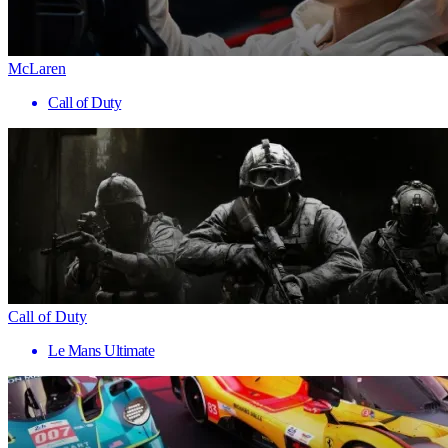
McLaren
Call of Duty
Call of Duty
Le Mans Ultimate