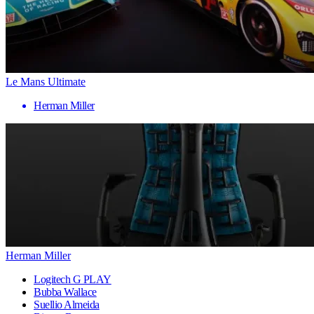
Le Mans Ultimate
Herman Miller
Herman Miller
Logitech G PLAY
Bubba Wallace
Suellio Almeida