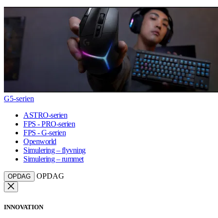
G5-serien
ASTRO-serien
FPS - PRO-serien
FPS - G-serien
Openworld
Simulering – flyvning
Simulering – rummet
OPDAG
OPDAG
INNOVATION