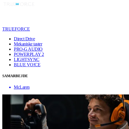
TRUEFORCE
Direct Drive
Mekaniske taster
PRO-G AUDIO
POWERPLAY 2
LIGHTSYNC
BLUE VO!CE
SAMARBEJDE
McLaren