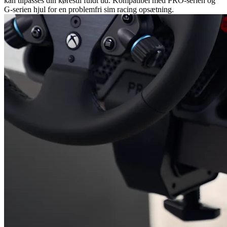
kan tilpasses din kørestil fuldt ud. Kompatibel med PRO-serien og
G-serien hjul for en problemfri sim racing opsætning.