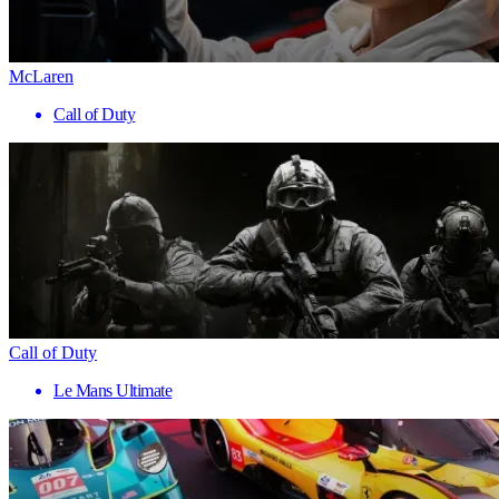
McLaren
Call of Duty
Call of Duty
Le Mans Ultimate