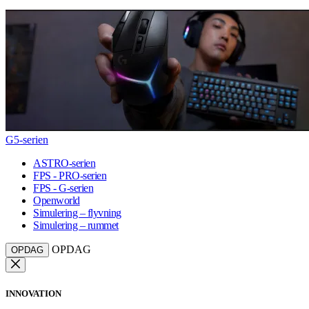
G5-serien
ASTRO-serien
FPS - PRO-serien
FPS - G-serien
Openworld
Simulering – flyvning
Simulering – rummet
OPDAG
OPDAG
INNOVATION