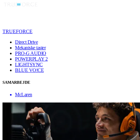
TRUEFORCE
Direct Drive
Mekaniske taster
PRO-G AUDIO
POWERPLAY 2
LIGHTSYNC
BLUE VO!CE
SAMARBEJDE
McLaren