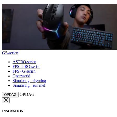
G5-serien
ASTRO-serien
FPS - PRO-serien
FPS - G-serien
Openworld
Simulering – flyvning
Simulering – rummet
OPDAG
OPDAG
INNOVATION