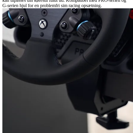
kan tilpasses din kørestil fuldt ud. Kompatibel med PRO-serien og
G-serien hjul for en problemfri sim racing opsætning.