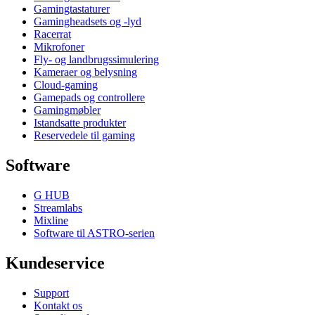
Gamingtastaturer
Gamingheadsets og -lyd
Racerrat
Mikrofoner
Fly- og landbrugssimulering
Kameraer og belysning
Cloud-gaming
Gamepads og controllere
Gamingmøbler
Istandsatte produkter
Reservedele til gaming
Software
G HUB
Streamlabs
Mixline
Software til ASTRO-serien
Kundeservice
Support
Kontakt os