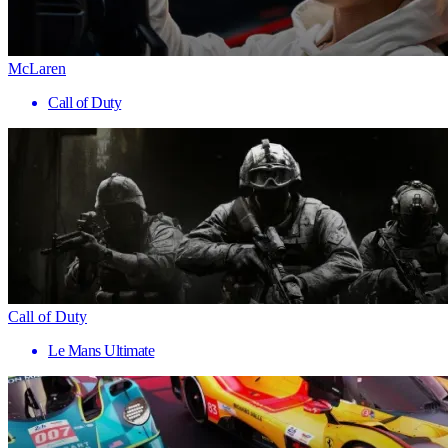
McLaren
Call of Duty
Call of Duty
Le Mans Ultimate