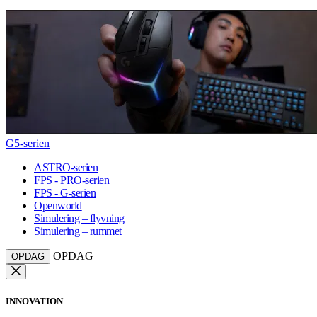
G5-serien
ASTRO-serien
FPS - PRO-serien
FPS - G-serien
Openworld
Simulering – flyvning
Simulering – rummet
OPDAG
OPDAG
INNOVATION