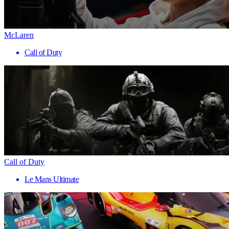
McLaren
Call of Duty
Call of Duty
Le Mans Ultimate