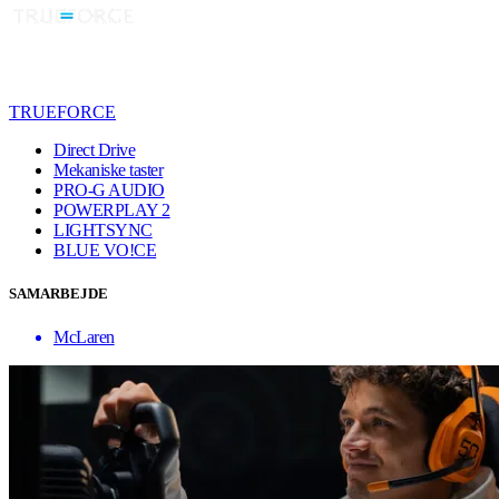
TRUEFORCE
Direct Drive
Mekaniske taster
PRO-G AUDIO
POWERPLAY 2
LIGHTSYNC
BLUE VO!CE
SAMARBEJDE
McLaren