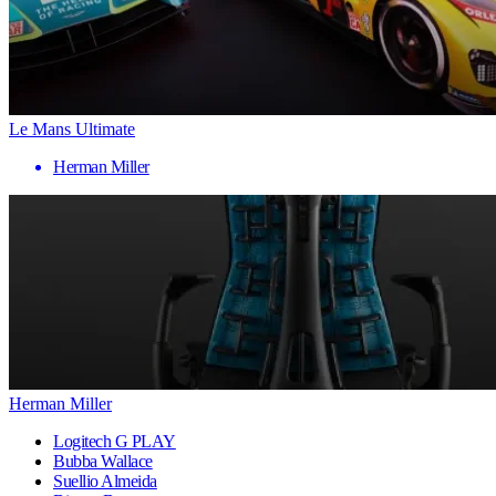
Le Mans Ultimate
Herman Miller
Herman Miller
Logitech G PLAY
Bubba Wallace
Suellio Almeida