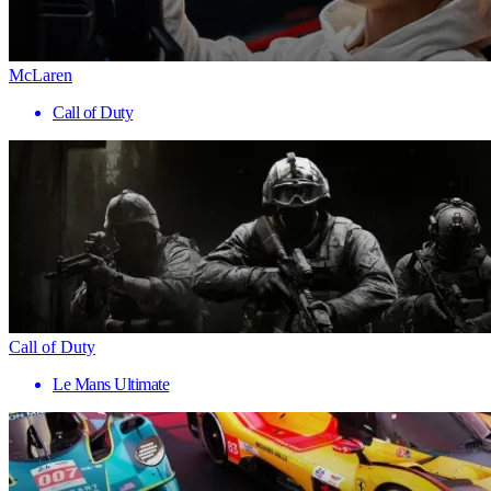
McLaren
Call of Duty
Call of Duty
Le Mans Ultimate