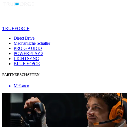
TRUEFORCE
Direct Drive
Mechanische Schalter
PRO-G AUDIO
POWERPLAY 2
LIGHTSYNC
BLUE VO!CE
PARTNERSCHAFTEN
McLaren