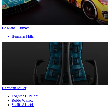
Le Mans Ultimate
Hermann Miller
Hermann Miller
Logitech G PLAY
Bubba Wallace
Suellio Almeida