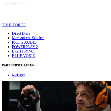
TRUEFORCE
Direct Drive
Mechanische Schalter
PRO-G AUDIO
POWERPLAY 2
LIGHTSYNC
BLUE VO!CE
PARTNERSCHAFTEN
McLaren