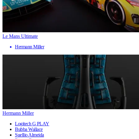
Le Mans Ultimate
Hermann Miller
Hermann Miller
Logitech G PLAY
Bubba Wallace
Suellio Almeida