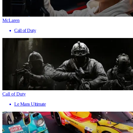
McLaren
Call of Duty
Call of Duty
Le Mans Ultimate