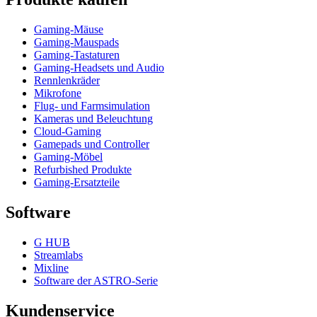
Gaming-Mäuse
Gaming-Mauspads
Gaming-Tastaturen
Gaming-Headsets und Audio
Rennlenkräder
Mikrofone
Flug- und Farmsimulation
Kameras und Beleuchtung
Cloud-Gaming
Gamepads und Controller
Gaming-Möbel
Refurbished Produkte
Gaming-Ersatzteile
Software
G HUB
Streamlabs
Mixline
Software der ASTRO-Serie
Kundenservice