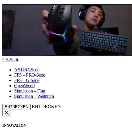
G5-Serie
ASTRO-Serie
FPS – PRO-Serie
FPS – G-Serie
OpenWorld
Simulation – Flug
Simulation – Weltraum
ENTDECKEN
ENTDECKEN
INNOVATION