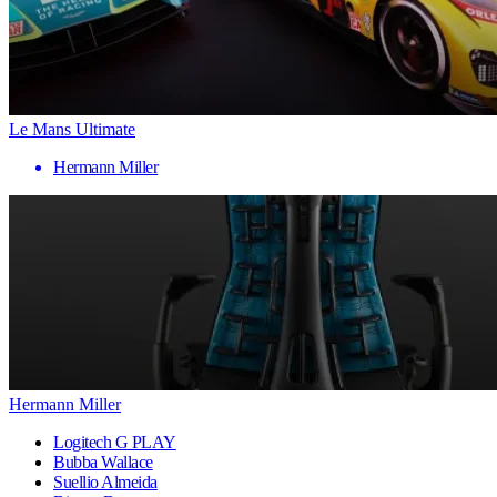
Le Mans Ultimate
Hermann Miller
Hermann Miller
Logitech G PLAY
Bubba Wallace
Suellio Almeida