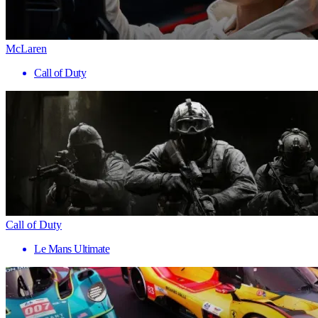
McLaren
Call of Duty
Call of Duty
Le Mans Ultimate