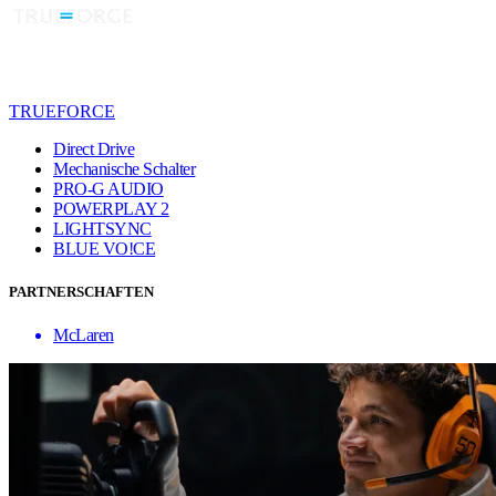
TRUEFORCE
Direct Drive
Mechanische Schalter
PRO-G AUDIO
POWERPLAY 2
LIGHTSYNC
BLUE VO!CE
PARTNERSCHAFTEN
McLaren