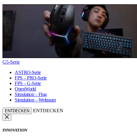
G5-Serie
ASTRO-Serie
FPS – PRO-Serie
FPS – G-Serie
OpenWorld
Simulation – Flug
Simulation – Weltraum
ENTDECKEN
ENTDECKEN
INNOVATION