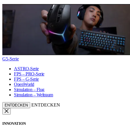
G5-Serie
ASTRO-Serie
FPS – PRO-Serie
FPS – G-Serie
OpenWorld
Simulation – Flug
Simulation – Weltraum
ENTDECKEN
ENTDECKEN
INNOVATION