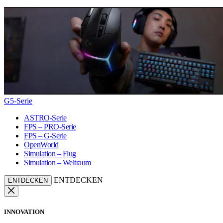
G5-Serie
ASTRO-Serie
FPS – PRO-Serie
FPS – G-Serie
OpenWorld
Simulation – Flug
Simulation – Weltraum
ENTDECKEN
ENTDECKEN
INNOVATION