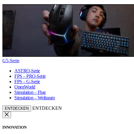
G5-Serie
ASTRO-Serie
FPS – PRO-Serie
FPS – G-Serie
OpenWorld
Simulation – Flug
Simulation – Weltraum
ENTDECKEN
ENTDECKEN
INNOVATION