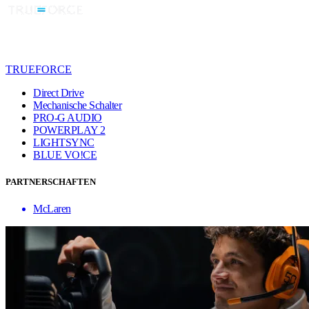
TRUEFORCE
Direct Drive
Mechanische Schalter
PRO-G AUDIO
POWERPLAY 2
LIGHTSYNC
BLUE VO!CE
PARTNERSCHAFTEN
McLaren