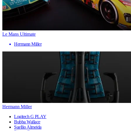
Le Mans Ultimate
Hermann Miller
Hermann Miller
Logitech G PLAY
Bubba Wallace
Suellio Almeida