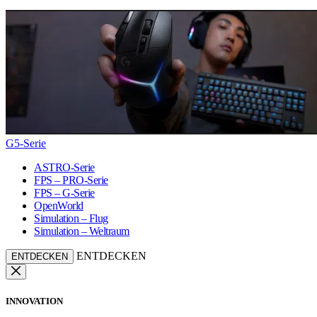
G5-Serie
ASTRO-Serie
FPS – PRO-Serie
FPS – G-Serie
OpenWorld
Simulation – Flug
Simulation – Weltraum
ENTDECKEN
ENTDECKEN
INNOVATION