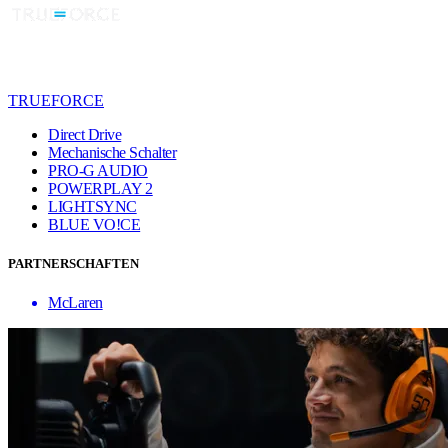
TRUEFORCE
Direct Drive
Mechanische Schalter
PRO-G AUDIO
POWERPLAY 2
LIGHTSYNC
BLUE VO!CE
PARTNERSCHAFTEN
McLaren