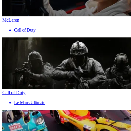
McLaren
Call of Duty
Call of Duty
Le Mans Ultimate