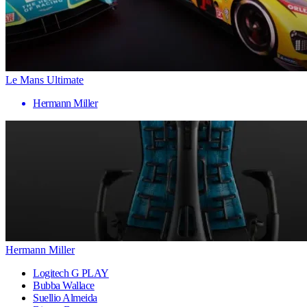
Le Mans Ultimate
Hermann Miller
Hermann Miller
Logitech G PLAY
Bubba Wallace
Suellio Almeida