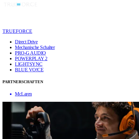
TRUEFORCE
Direct Drive
Mechanische Schalter
PRO-G AUDIO
POWERPLAY 2
LIGHTSYNC
BLUE VO!CE
PARTNERSCHAFTEN
McLaren