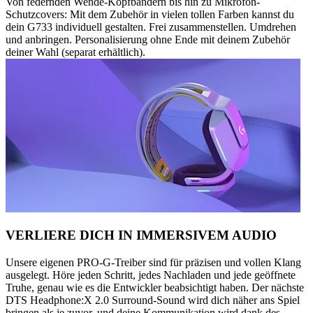
Von federnden Wende-Kopfbändern bis hin zu Mikrofon-
Schutzcovers: Mit dem Zubehör in vielen tollen Farben kannst du
dein G733 individuell gestalten. Frei zusammenstellen. Umdrehen
und anbringen. Personalisierung ohne Ende mit deinem Zubehör
deiner Wahl (separat erhältlich).
VERLIERE DICH IN IMMERSIVEM AUDIO
Unsere eigenen PRO-G-Treiber sind für präzisen und vollen Klang
ausgelegt. Höre jeden Schritt, jedes Nachladen und jede geöffnete
Truhe, genau wie es die Entwickler beabsichtigt haben. Der nächste
DTS Headphone:X 2.0 Surround-Sound wird dich näher ans Spiel
bringen als je zuvor, und deine Kommunikation wird dank des