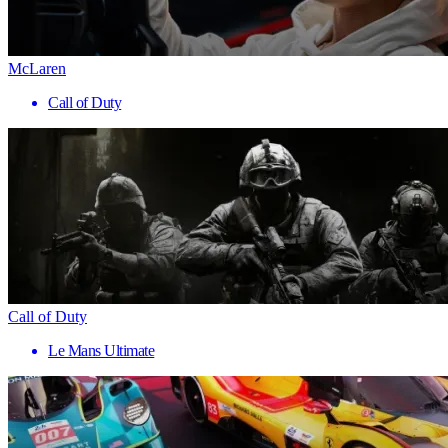
McLaren
Call of Duty
Call of Duty
Le Mans Ultimate