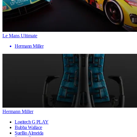
Le Mans Ultimate
Hermann Miller
Hermann Miller
Logitech G PLAY
Bubba Wallace
Suellio Almeida