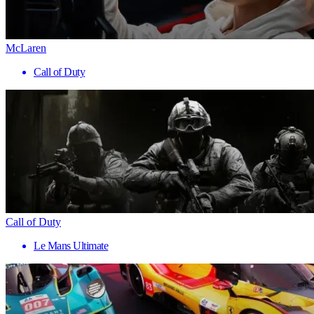
McLaren
Call of Duty
Call of Duty
Le Mans Ultimate