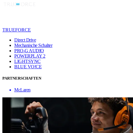
TRUEFORCE
Direct Drive
Mechanische Schalter
PRO-G AUDIO
POWERPLAY 2
LIGHTSYNC
BLUE VO!CE
PARTNERSCHAFTEN
McLaren