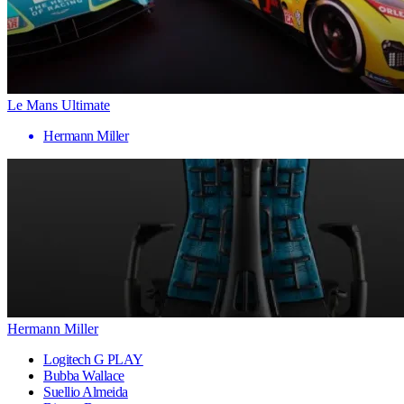
Le Mans Ultimate
Hermann Miller
Hermann Miller
Logitech G PLAY
Bubba Wallace
Suellio Almeida