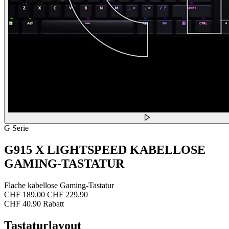
G Serie
G915 X LIGHTSPEED KABELLOSE
GAMING-TASTATUR
Flache kabellose Gaming-Tastatur
CHF 189.00
CHF 229.90
CHF 40.90 Rabatt
Tastaturlayout