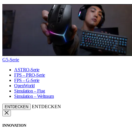
G5-Serie
ASTRO-Serie
FPS – PRO-Serie
FPS – G-Serie
OpenWorld
Simulation – Flug
Simulation – Weltraum
ENTDECKEN
ENTDECKEN
INNOVATION