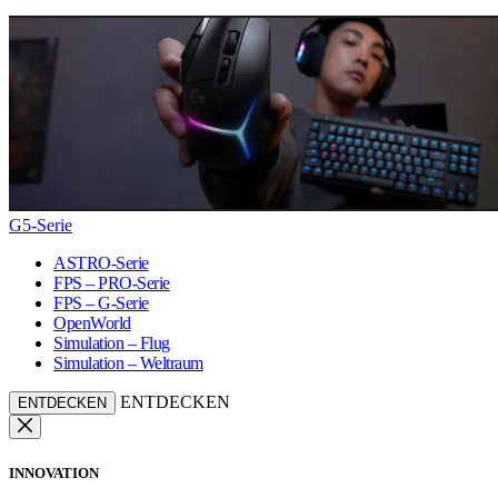
G5-Serie
ASTRO-Serie
FPS – PRO-Serie
FPS – G-Serie
OpenWorld
Simulation – Flug
Simulation – Weltraum
ENTDECKEN
ENTDECKEN
INNOVATION