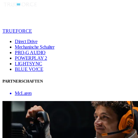
TRUEFORCE
Direct Drive
Mechanische Schalter
PRO-G AUDIO
POWERPLAY 2
LIGHTSYNC
BLUE VO!CE
PARTNERSCHAFTEN
McLaren