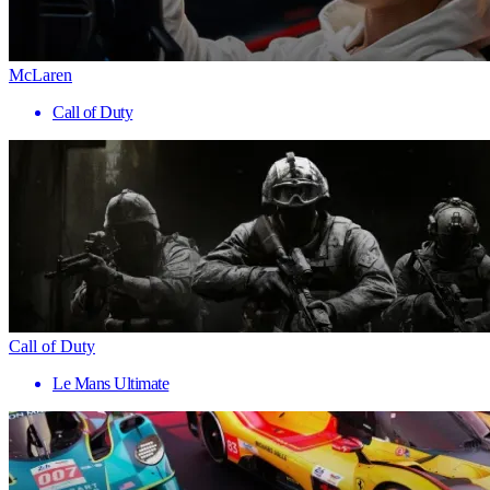
McLaren
Call of Duty
Call of Duty
Le Mans Ultimate