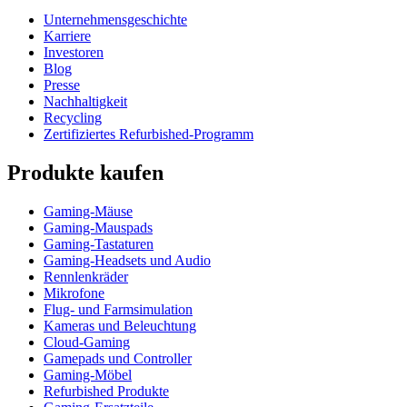
Unternehmensgeschichte
Karriere
Investoren
Blog
Presse
Nachhaltigkeit
Recycling
Zertifiziertes Refurbished-Programm
Produkte kaufen
Gaming-Mäuse
Gaming-Mauspads
Gaming-Tastaturen
Gaming-Headsets und Audio
Rennlenkräder
Mikrofone
Flug- und Farmsimulation
Kameras und Beleuchtung
Cloud-Gaming
Gamepads und Controller
Gaming-Möbel
Refurbished Produkte