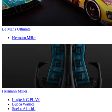
Le Mans Ultimate
Hermann Miller
Hermann Miller
Logitech G PLAY
Bubba Wallace
Suellio Almeida