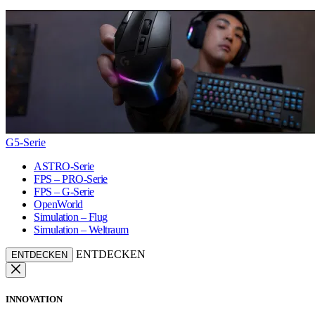
G5-Serie
ASTRO-Serie
FPS – PRO-Serie
FPS – G-Serie
OpenWorld
Simulation – Flug
Simulation – Weltraum
ENTDECKEN
ENTDECKEN
INNOVATION