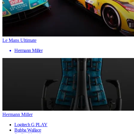
Le Mans Ultimate
Hermann Miller
Hermann Miller
Logitech G PLAY
Bubba Wallace