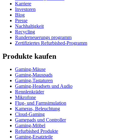
Karriere
Investoren
Blog
Presse
Nachhaltigkeit
Recycling
Runderneuerungs programm
Zertifiziertes Refurbished-Programm
Produkte kaufen
Gaming-Mäuse
Gaming-Mauspads
Gaming-Tastaturen
Gaming-Headsets und Audio
Rennlenkräder
Mikrofone
Flug- und Farmsimulation
Kameras, Beleuchtung
Cloud-Gaming
Gamepads und Controller
Gaming-Möbel
Refurbished Produkte
Gaming-Ersatzteile