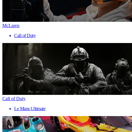
McLaren
Call of Duty
Call of Duty
Le Mans Ultimate