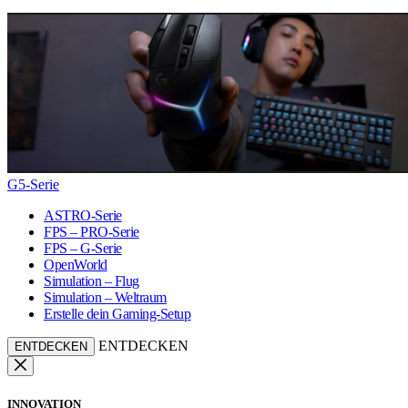
G5-Serie
ASTRO-Serie
FPS – PRO-Serie
FPS – G-Serie
OpenWorld
Simulation – Flug
Simulation – Weltraum
Erstelle dein Gaming-Setup
ENTDECKEN
ENTDECKEN
INNOVATION