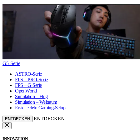
G5-Serie
ASTRO-Serie
FPS – PRO-Serie
FPS – G-Serie
OpenWorld
Simulation – Flug
Simulation – Weltraum
Erstelle dein Gaming-Setup
ENTDECKEN
ENTDECKEN
INNOVATION