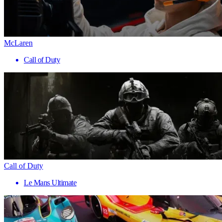
McLaren
Call of Duty
Call of Duty
Le Mans Ultimate