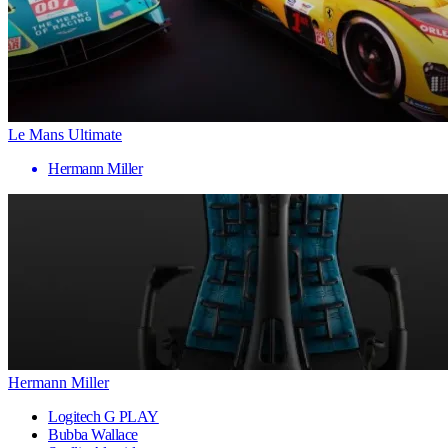
Le Mans Ultimate
Hermann Miller
Hermann Miller
Logitech G PLAY
Bubba Wallace