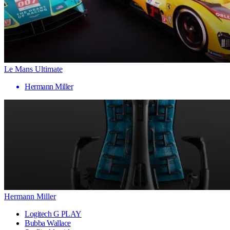
Le Mans Ultimate
Hermann Miller
Hermann Miller
Logitech G PLAY
Bubba Wallace