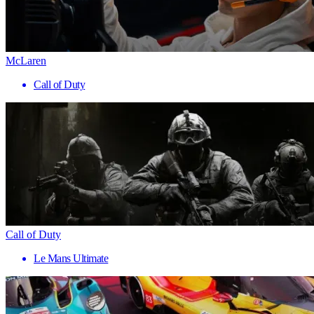
McLaren
Call of Duty
Call of Duty
Le Mans Ultimate