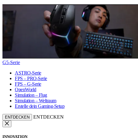
G5-Serie
ASTRO-Serie
FPS – PRO-Serie
FPS – G-Serie
OpenWorld
Simulation – Flug
Simulation – Weltraum
Erstelle dein Gaming-Setup
ENTDECKEN
ENTDECKEN
INNOVATION