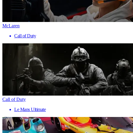
McLaren
Call of Duty
Call of Duty
Le Mans Ultimate