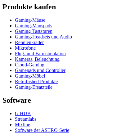
Produkte kaufen
Gaming-Mäuse
Gaming-Mauspads
Gaming-Tastaturen
Gaming-Headsets und Audio
Rennlenkräder
Mikrofone
Flug- und Farmsimulation
Kameras, Beleuchtung
Cloud-Gaming
Gamepads und Controller
Gaming-Möbel
Refurbished Produkte
Gaming-Ersatzteile
Software
G HUB
Streamlabs
Mixline
Software der ASTRO-Serie