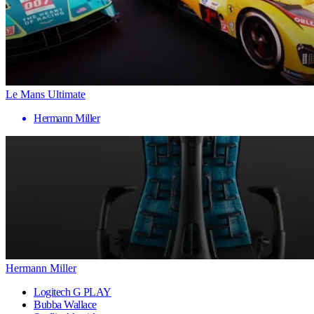
Le Mans Ultimate
Hermann Miller
Hermann Miller
Logitech G PLAY
Bubba Wallace