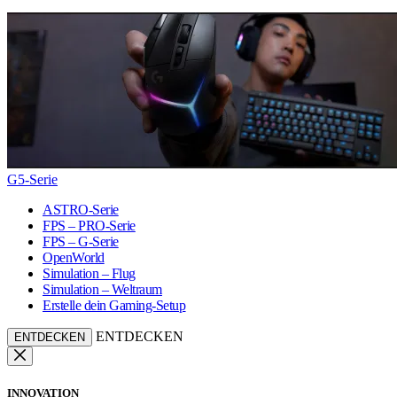
G5-Serie
ASTRO-Serie
FPS – PRO-Serie
FPS – G-Serie
OpenWorld
Simulation – Flug
Simulation – Weltraum
Erstelle dein Gaming-Setup
ENTDECKEN
ENTDECKEN
INNOVATION