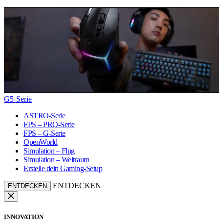
G5-Serie
ASTRO-Serie
FPS – PRO-Serie
FPS – G-Serie
OpenWorld
Simulation – Flug
Simulation – Weltraum
Erstelle dein Gaming-Setup
ENTDECKEN
ENTDECKEN
INNOVATION