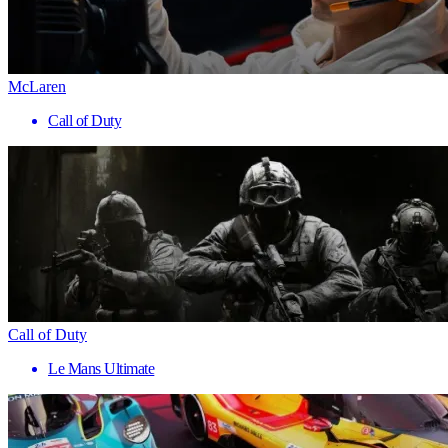
McLaren
Call of Duty
Call of Duty
Le Mans Ultimate