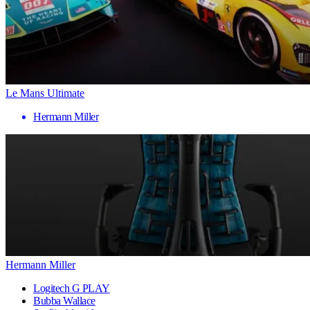
Le Mans Ultimate
Hermann Miller
Hermann Miller
Logitech G PLAY
Bubba Wallace