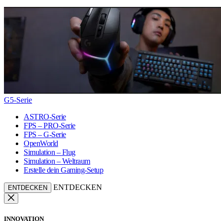
G5-Serie
ASTRO-Serie
FPS – PRO-Serie
FPS – G-Serie
OpenWorld
Simulation – Flug
Simulation – Weltraum
Erstelle dein Gaming-Setup
ENTDECKEN
ENTDECKEN
INNOVATION