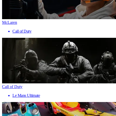
McLaren
Call of Duty
Call of Duty
Le Mans Ultimate