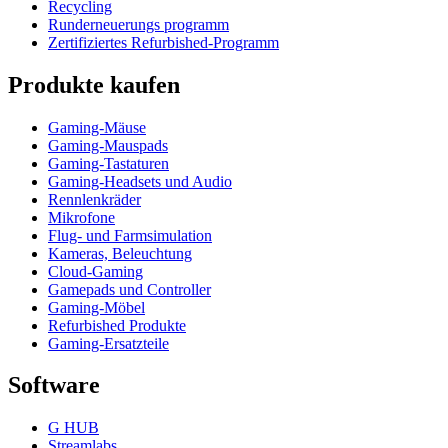
Recycling
Runderneuerungs programm
Zertifiziertes Refurbished-Programm
Produkte kaufen
Gaming-Mäuse
Gaming-Mauspads
Gaming-Tastaturen
Gaming-Headsets und Audio
Rennlenkräder
Mikrofone
Flug- und Farmsimulation
Kameras, Beleuchtung
Cloud-Gaming
Gamepads und Controller
Gaming-Möbel
Refurbished Produkte
Gaming-Ersatzteile
Software
G HUB
Streamlabs