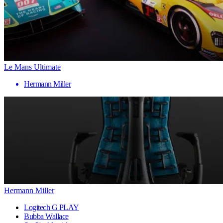
Le Mans Ultimate
Hermann Miller
Hermann Miller
Logitech G PLAY
Bubba Wallace