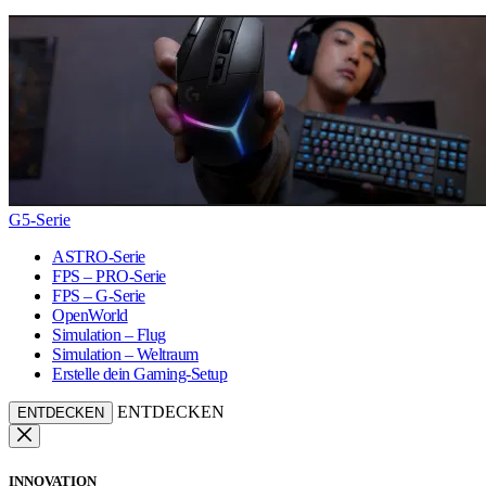
G5-Serie
ASTRO-Serie
FPS – PRO-Serie
FPS – G-Serie
OpenWorld
Simulation – Flug
Simulation – Weltraum
Erstelle dein Gaming-Setup
ENTDECKEN
ENTDECKEN
INNOVATION