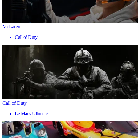
McLaren
Call of Duty
Call of Duty
Le Mans Ultimate