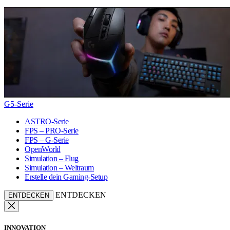
G5-Serie
ASTRO-Serie
FPS – PRO-Serie
FPS – G-Serie
OpenWorld
Simulation – Flug
Simulation – Weltraum
Erstelle dein Gaming-Setup
ENTDECKEN
ENTDECKEN
INNOVATION