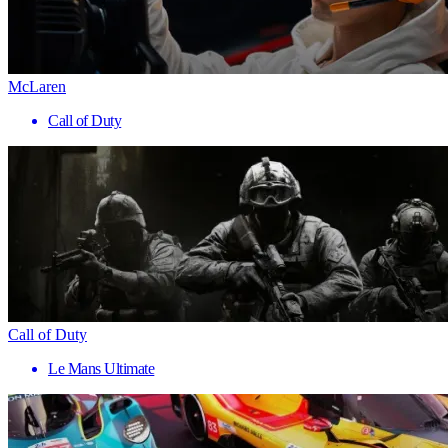
McLaren
Call of Duty
Call of Duty
Le Mans Ultimate