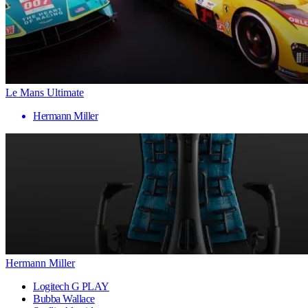
Le Mans Ultimate
Hermann Miller
Hermann Miller
Logitech G PLAY
Bubba Wallace