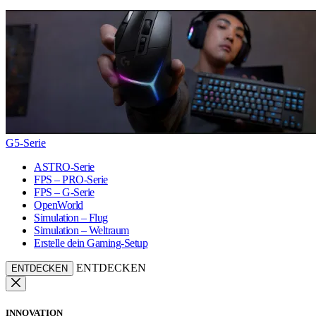
G5-Serie
ASTRO-Serie
FPS – PRO-Serie
FPS – G-Serie
OpenWorld
Simulation – Flug
Simulation – Weltraum
Erstelle dein Gaming-Setup
ENTDECKEN
ENTDECKEN
INNOVATION