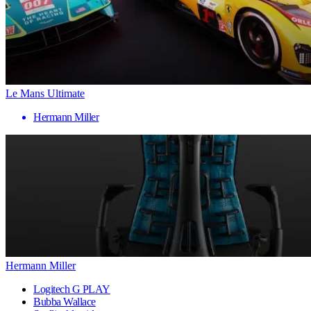
Le Mans Ultimate
Hermann Miller
Hermann Miller
Logitech G PLAY
Bubba Wallace