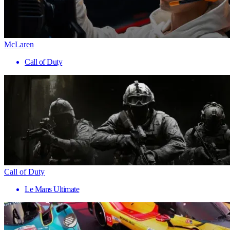
McLaren
Call of Duty
Call of Duty
Le Mans Ultimate