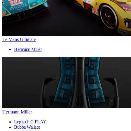
Le Mans Ultimate
Hermann Miller
Hermann Miller
Logitech G PLAY
Bubba Wallace