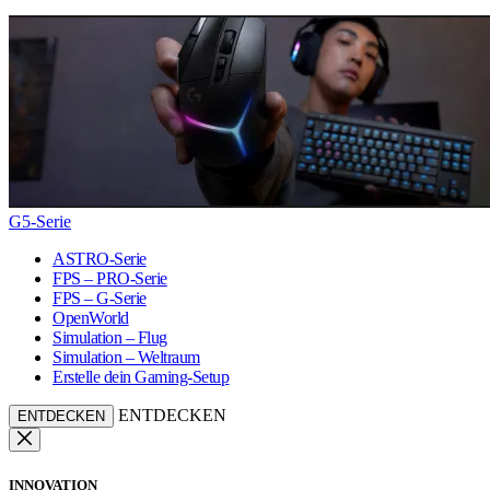
G5-Serie
ASTRO-Serie
FPS – PRO-Serie
FPS – G-Serie
OpenWorld
Simulation – Flug
Simulation – Weltraum
Erstelle dein Gaming-Setup
ENTDECKEN
ENTDECKEN
INNOVATION