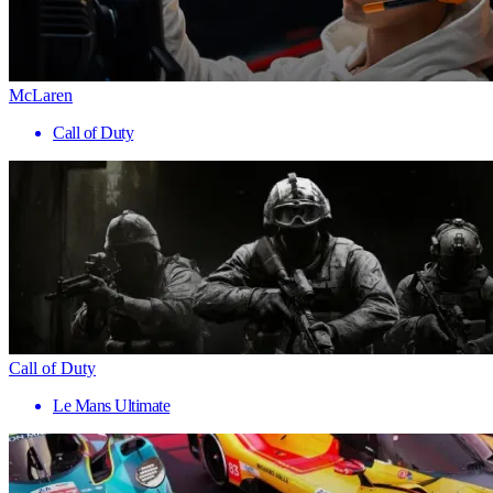
McLaren
Call of Duty
Call of Duty
Le Mans Ultimate